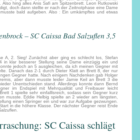
 Also hing alles Anis Safi am Spitzenbrett. Leon Rutkowski
idigt, doch dann stellte er nach der Zeitnotphase eine Dame
 musste bald aufgeben. Also : Ein umkämpftes und etwas
enbrock – SC Caissa Bad Salzuflen 3,5
se A, 2. Sieg! Zunächst aber ging es schlecht los, Stefan
4 in klar besserer Stellung seine Dame einzügig ein und
konnte jedoch an 5 ausgleichen, da ich meinen Gegner mit
lte. Danach das 2-1 durch Dieter Klatt an Brett 8, der nur
ungen Gegner hatte. Nach einigem Nachdenken gab Holger
remis, aber dann musste leider Jamie Keil an Brett 3 die
wieder Unentschieden stand. Allerdings konnte dann Bernd
gner im Endspiel mit Mehrqualität und Freibauer leicht
rett 1 spielte sehr einfalllsreich, sodass sein Gegner kurz
en musste. Eddie Helbig spielte an 2 wieder am längsten,
 Stellung einen Springer ein und war zur Aufgabe gezwungen.
 Start in die höhere Klasse. Der nächster Gegner reist Ende
alzuflen.
rraschung: SC Caissa schlägt