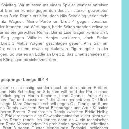
Spieltag. Wir mussten mit einem Spieler weniger anreisen
mut Brenner konnte gegen den deutlich stärker gewerteten
 an 8 ein Remis erzielen, doch Nils Scheiding verlor recht
itz Wagner. Meine Partie an Brett 4 gegen Jonathan
r Irrungen und Wirrungen, beide Seiten standen zeitweise
r es ein gerechtes Remis. Bernd Eisenträger konnte an 5
Sieg gegen Wilhelm Henjes verkürzen, doch Stefan
Brett 3 Mattis Wagner geschlagen geben. Anis Safi am
 Dix nach einem etwas spekulativen Figurenopfer in der
ingen. So war es an Eddie an Brett 2, das Unentschieden mit
 Königsgambit sicherzustellen.
igsspringer Lemgo III 4-4
ionierte nicht richtig, sondern auch an den unteren Brettern
tune. Nils Scheiding an 8 bekam während der Partie einen
atürlich gegen Martin Kirchner keine Chance. Auch Aleks
esten Tag und musste an 7 die Überlegenheit von Dr. Ulrich
 siegte Marc Obernolte schnell gegen Ole Franks an 6 und
les Remis zwischen Bernd Eisenträger und Artur Künstler.
oberen Bretter. Zunächst ein Remis zwischen Eddie Helbig
2. Eddie rechnete eine Gewinnkombination leider nicht weit
 ins Remis retten. Ich konnte dann an 4 ein technisches
en Rene Vorwerk ziemlich problemlos gewinnen. Allerdings
 Brett 3 gegen Günter Menge sein Endspiel „schlechter