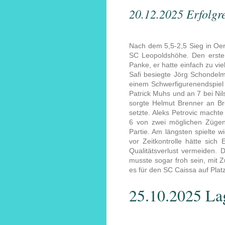
20.12.2025 Erfolgr
Nach dem 5,5-2,5 Sieg in Oe
SC Leopoldshöhe. Den erste
Panke, er hatte einfach zu vie
Safi besiegte Jörg Schondelm
einem Schwerfigurenendspiel
Patrick Muhs und an 7 bei Ni
sorgte Helmut Brenner an Br
setzte. Aleks Petrovic macht
6 von zwei möglichen Zügen
Partie. Am längsten spielte w
vor Zeitkontrolle hätte sich
Qualitätsverlust vermeiden.
musste sogar froh sein, mit
es für den SC Caissa auf Platz
25.10.2025 La