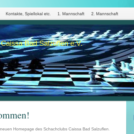
Kontakte, Spiellokal etc.
1. Mannschaft
2. Mannschaft
Caissa Bad Salzuflen e.V.
kommen!
r neuen Homepage des Schachclubs Caissa Bad Salzuflen.