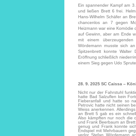
Ein spannender Kampf am 3. 
und ließen Brett 6 frei. Hel
Hans-Wilhelm Schäfer an Brett
chancenlos an 7 gegen Mor
Heizmann war eine Komödie de
auf Gewinn, aber am Ende wa
mit einem überzeugenden 
Wördemann musste sich an 
Spitzenbrett konnte Walter
Eröffnung schließlich niederr
einem Sieg gegen Udo Sprutes
28. 9. 2025 SC Caissa – Kön
Nicht nur der Fahrstuhl funkt
hatte Bad Salzuflen kein For
Fieberanfall und hatte so n
Petrovic hatte nicht seinen b
Weiss anerkennen. Allerdings
an Brett 5 gab es ein schnel
Also kämpften nur noch die 
und Frank Beerbaum an Brett 
genug und Frank konnte sich
Endspiel mit Mehrbauern geg
verlor Stefan Wördemann an