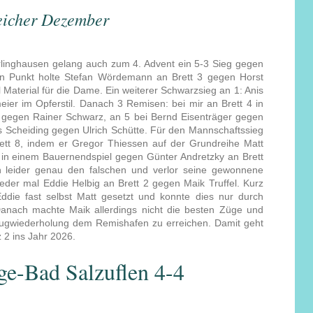
eicher Dezember
rlinghausen gelang auch zum 4. Advent ein 5-3 Sieg gegen
n Punkt holte Stefan Wördemann an Brett 3 gegen Horst
l Material für die Dame. Ein weiterer Schwarzsieg an 1: Anis
eier im Opferstil. Danach 3 Remisen: bei mir an Brett 4 in
 gegen Rainer Schwarz, an 5 bei Bernd Eisenträger gegen
ls Scheiding gegen Ulrich Schütte. Für den Mannschaftssieg
ett 8, indem er Gregor Thiessen auf der Grundreihe Matt
e in einem Bauernendspiel gegen Günter Andretzky an Brett
 leider genau den falschen und verlor seine gewonnene
ieder mal Eddie Helbig an Brett 2 gegen Maik Truffel. Kurz
 Eddie fast selbst Matt gesetzt und konnte dies nur durch
 Danach machte Maik allerdings nicht die besten Züge und
 Zugwiederholung dem Remishafen zu erreichen. Damit geht
 2 ins Jahr 2026.
ge-Bad Salzuflen 4-4