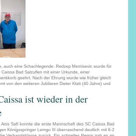
de, auch eine Schachlegende. Redzep Memisevic wurde für
C Caissa Bad Salzuflen mit einer Urkunde, einer
enkkorb geehrt. Nach der Ehrung wurde wie früher gleich
hmt von den weiteren Jubilaren Dieter Klatt (40 Jahre) und
aissa ist wieder in der
e
 Anis Safi konnte die erste Mannschaft des SC Caissa Bad
gen Königsspringer Lemgo III überraschend deutlich mit 6-2
die Verbandsklasse zurück. Ein schnelles Remis gab es an