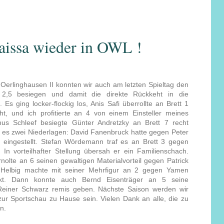
aissa wieder in OWL !
erlinghausen II konnten wir auch am letzten Spieltag den
2,5 besiegen und damit die direkte Rückkeht in die
 Es ging locker-flockig los, Anis Safi überrollte an Brett 1
ht, und ich profitierte an 4 von einem Einsteller meines
s Schleef besiegte Günter Andretzky an Brett 7 recht
 es zwei Niederlagen: David Fanenbruck hatte gegen Peter
r eingestellt. Stefan Wördemann traf es an Brett 3 gegen
 In vorteilhafter Stellung übersah er ein Familienschach.
lte an 6 seinen gewaltigen Materialvorteil gegen Patrick
Helbig machte mit seiner Mehrfigur an 2 gegen Yamen
nkt. Dann konnte auch Bernd Eisenträger an 5 seine
einer Schwarz remis geben. Nächste Saison werden wir
 zur Sportschau zu Hause sein. Vielen Dank an alle, die zu
n.