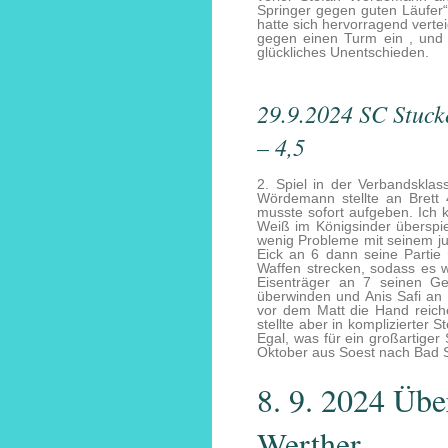
Springer gegen guten Läufer“.
hatte sich hervorragend verte
gegen einen Turm ein , und
glückliches Unentschieden.
29.9.2024 SC Stuck
– 4,5
2. Spiel in der Verbandsklas
Wördemann stellte an Brett 
musste sofort aufgeben. Ich 
Weiß im Königsinder überspie
wenig Probleme mit seinem j
Eick an 6 dann seine Partie 
Waffen strecken, sodass es 
Eisenträger an 7 seinen Ge
überwinden und Anis Safi an B
vor dem Matt die Hand reich
stellte aber in komplizierter
Egal, was für ein großartiger
Oktober aus Soest nach Bad S
8. 9. 2024 Übe
Werther