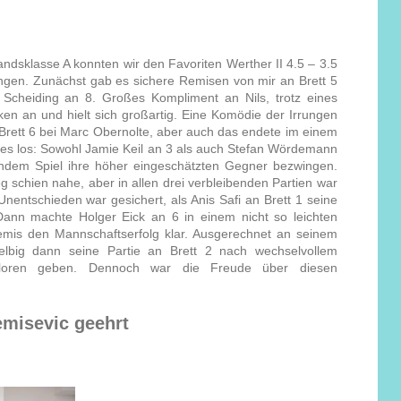
ndsklasse A konnten wir den Favoriten Werther II 4.5 – 3.5
ngen. Zunächst gab es sichere Remisen von mir an Brett 5
Scheiding an 8. Großes Kompliment an Nils, trotz eines
cken an und hielt sich großartig. Eine Komödie der Irrungen
Brett 6 bei Marc Obernolte, aber auch das endete im einem
 es los: Sowohl Jamie Keil an 3 als auch Stefan Wördemann
ndem Spiel ihre höher eingeschätzten Gegner bezwingen.
eg schien nahe, aber in allen drei verbleibenden Partien war
 Unentschieden war gesichert, als Anis Safi an Brett 1 seine
 Dann machte Holger Eick an 6 in einem nicht so leichten
emis den Mannschaftserfolg klar. Ausgerechnet an seinem
lbig dann seine Partie an Brett 2 nach wechselvollem
rloren geben. Dennoch war die Freude über diesen
emisevic geehrt